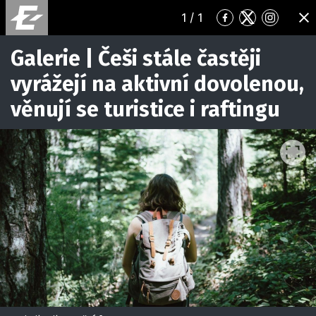
1
/ 1
Přejít
Přejít
Přejít
ZA
na
na
na
Facebook
Twitter
Instagr
Galerie | Češi stále častěji
vyrážejí na aktivní dovolenou,
věnují se turistice i raftingu