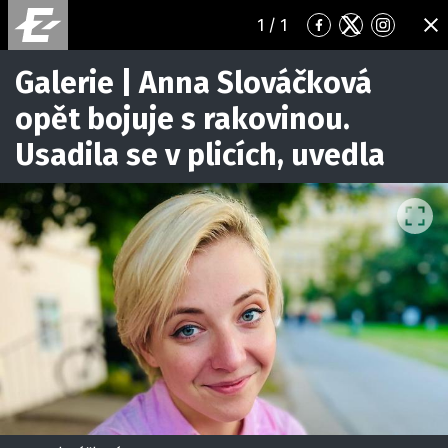
1
/ 1
Přejít
Přejít
Přejít
ZA
na
na
na
Facebook
Twitter
Instagr
Galerie | Anna Slováčková
opět bojuje s rakovinou.
Usadila se v plicích, uvedla