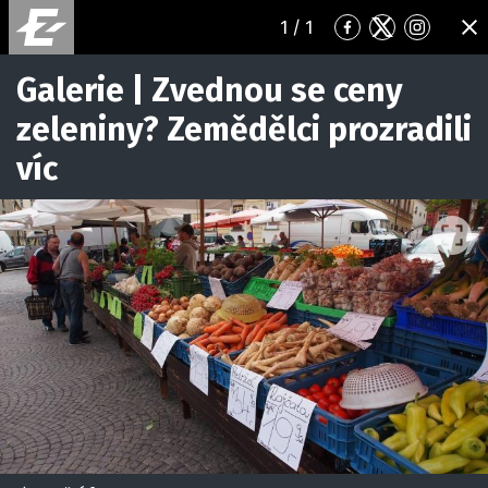
1
/ 1
Přejít
Přejít
Přejít
ZA
na
na
na
Facebook
Twitter
Instagr
Galerie | Zvednou se ceny
zeleniny? Zemědělci prozradili
víc