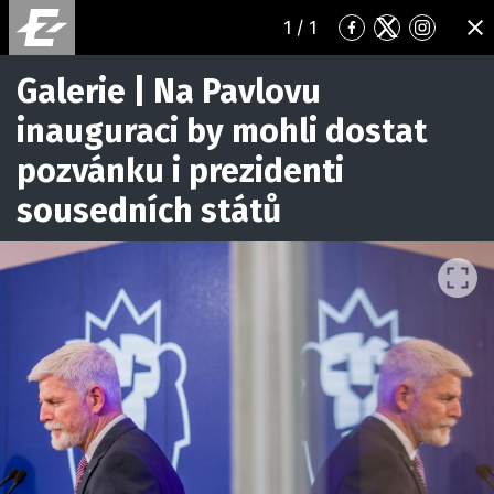
1
/ 1
Přejít
Přejít
Přejít
ZA
na
na
na
Facebook
Twitter
Instagr
Galerie | Na Pavlovu
inauguraci by mohli dostat
pozvánku i prezidenti
sousedních států