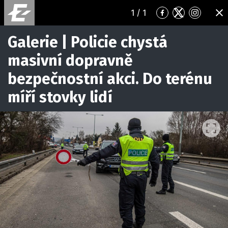
1
/ 1
Přejít
Přejít
Přejít
ZA
na
na
na
Facebook
Twitter
Instagr
Galerie | Policie chystá
masivní dopravně
bezpečnostní akci. Do terénu
míří stovky lidí