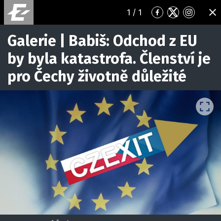
1
/ 1
Přejít
Přejít
Přejít
ZA
na
na
na
Facebook
Twitter
Instagr
Galerie | Babiš: Odchod z EU
by byla katastrofa. Členství je
pro Čechy životně důležité