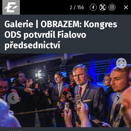
2
/ 156
Přejít
Přejít
Přejít
ZA
na
na
na
Facebook
Twitter
Instagr
Galerie | OBRAZEM: Kongres
ODS potvrdil Fialovo
předsednictví
Předchozí
Následuj