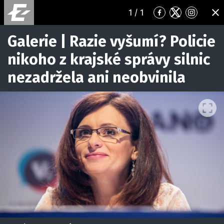
1
/ 1
Přejít
Přejít
Přejít
ZA
na
na
na
Facebook
Twitter
Instagr
Galerie | Razie vyšumí? Policie
nikoho z krajské správy silnic
nezadržela ani neobvinila