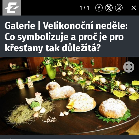
1
/ 1
Přejít
Přejít
Přejít
ZA
na
na
na
Facebook
Twitter
Instagr
Galerie | Velikonoční neděle:
Co symbolizuje a proč je pro
křesťany tak důležitá?