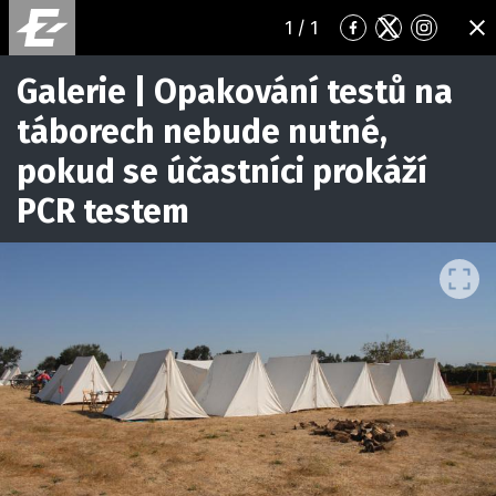
1
/ 1
Přejít
Přejít
Přejít
ZA
na
na
na
Facebook
Twitter
Instagr
Galerie | Opakování testů na
táborech nebude nutné,
pokud se účastníci prokáží
PCR testem