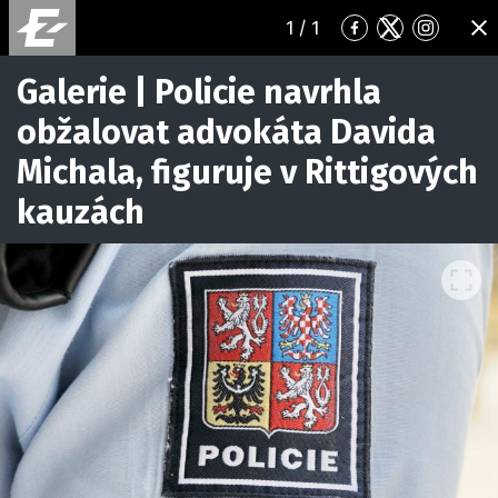
1
/ 1
Přejít
Přejít
Přejít
ZA
na
na
na
Facebook
Twitter
Instagr
Galerie | Policie navrhla
obžalovat advokáta Davida
Michala, figuruje v Rittigových
kauzách