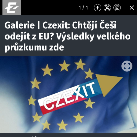
1
/ 1
Přejít
Přejít
Přejít
ZA
na
na
na
Facebook
Twitter
Instagr
Galerie | Czexit: Chtějí Češi
odejít z EU? Výsledky velkého
průzkumu zde