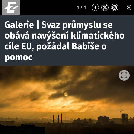
1
/ 1
Přejít
Přejít
Přejít
ZA
na
na
na
Facebook
Twitter
Instagr
Galerie | Svaz průmyslu se
obává navýšení klimatického
cíle EU, požádal Babiše o
pomoc