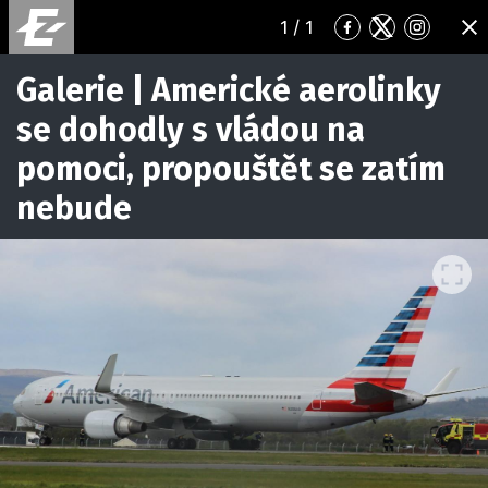
1
/ 1
Přejít
Přejít
Přejít
ZA
na
na
na
Facebook
Twitter
Instagr
Galerie | Americké aerolinky
se dohodly s vládou na
pomoci, propouštět se zatím
nebude