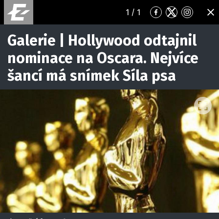
1
/ 1
Přejít
Přejít
Přejít
ZA
na
na
na
Facebook
Twitter
Instagr
Galerie | Hollywood odtajnil
nominace na Oscara. Nejvíce
šancí má snímek Síla psa