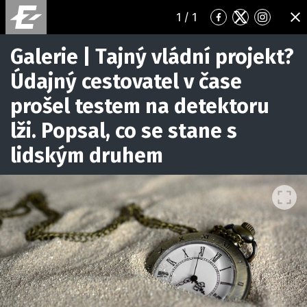
1
/ 1
Přejít
Přejít
Přejít
ZA
na
na
na
Facebook
Twitter
Instagr
Galerie | Tajný vládní projekt?
Údajný cestovatel v čase
prošel testem na detektoru
lži. Popsal, co se stane s
lidským druhem