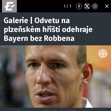
1
/ 1
Přejít
Přejít
Přejít
ZA
na
na
na
Facebook
Twitter
Instagr
Galerie | Odvetu na
plzeňském hřišti odehraje
Bayern bez Robbena