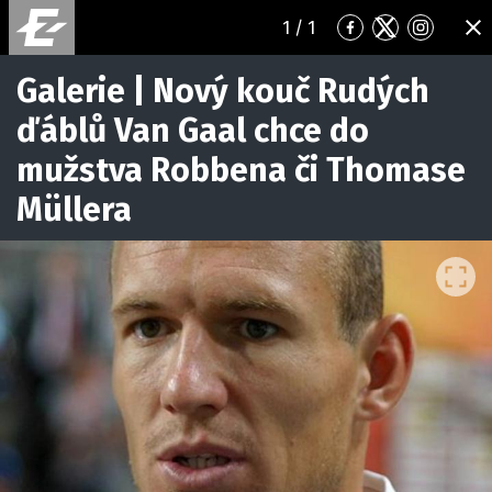
1
/ 1
Přejít
Přejít
Přejít
ZA
na
na
na
Facebook
Twitter
Instagr
Galerie | Nový kouč Rudých
ďáblů Van Gaal chce do
mužstva Robbena či Thomase
Müllera