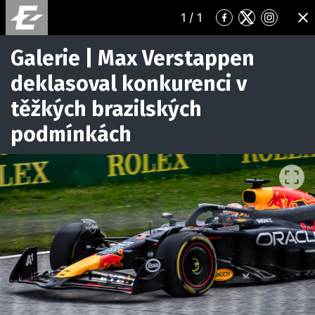
1
/ 1
Přejít
Přejít
Přejít
ZA
na
na
na
Facebook
Twitter
Instagr
Galerie | Max Verstappen
deklasoval konkurenci v
těžkých brazilských
podmínkách