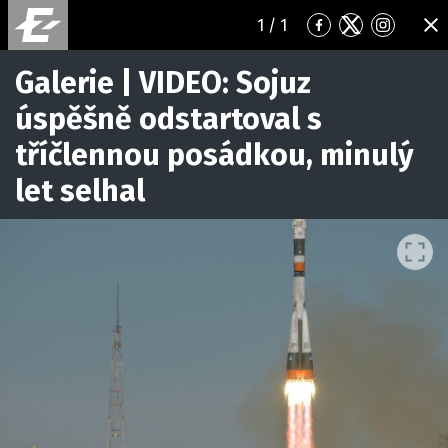
1
/ 1
Přejít
Přejít
Přejít
ZA
na
na
na
Facebook
Twitter
Instagr
Galerie | VIDEO: Sojuz
úspěšně odstartoval s
tříčlennou posádkou, minulý
let selhal