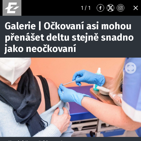
1
/ 1
Přejít
Přejít
Přejít
ZA
na
na
na
Facebook
Twitter
Instagr
Galerie | Očkovaní asi mohou
přenášet deltu stejně snadno
jako neočkovaní