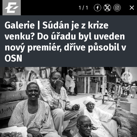
1
/ 1
Přejít
Přejít
Přejít
ZA
na
na
na
Facebook
Twitter
Instagr
Galerie | Súdán je z krize
venku? Do úřadu byl uveden
nový premiér, dříve působil v
OSN