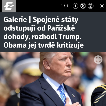
1
/ 1
Přejít
Přejít
Přejít
ZA
na
na
na
Facebook
Twitter
Instagr
Galerie | Spojené státy
odstupují od Pařížské
dohody, rozhodl Trump.
Obama jej tvrdě kritizuje