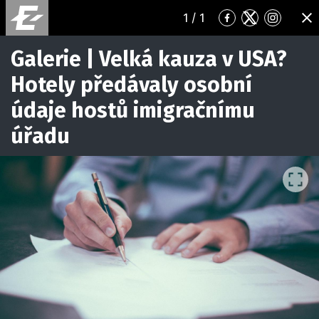
1
/ 1
Přejít
Přejít
Přejít
ZA
na
na
na
Facebook
Twitter
Instagr
Galerie | Velká kauza v USA?
Hotely předávaly osobní
údaje hostů imigračnímu
úřadu