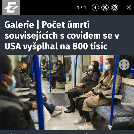
1
/ 1
Přejít
Přejít
Přejít
ZA
na
na
na
Facebook
Twitter
Instagr
Galerie | Počet úmrtí
souvisejících s covidem se v
USA vyšplhal na 800 tisíc