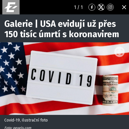
1
/ 1
Přejít
Přejít
Přejít
ZA
na
na
na
Facebook
Twitter
Instagr
Galerie | USA evidují už přes
150 tisíc úmrtí s koronavirem
Covid-19, ilustrační foto
Foto: pexels.com