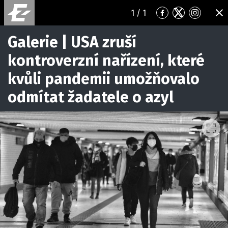
1
/ 1
Přejít
Přejít
Přejít
ZA
na
na
na
Facebook
Twitter
Instagr
Galerie | USA zruší
kontroverzní nařízení, které
kvůli pandemii umožňovalo
odmítat žadatele o azyl