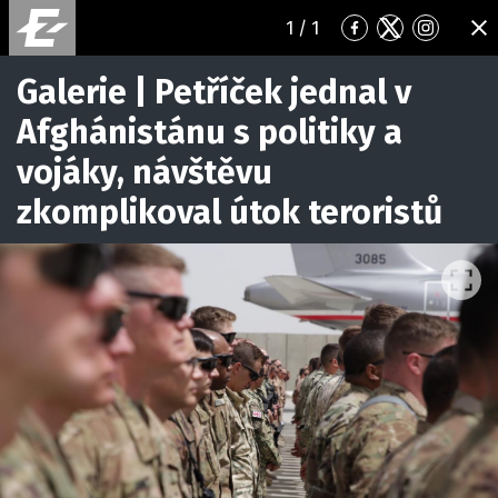
1
/ 1
Přejít
Přejít
Přejít
ZA
na
na
na
Facebook
Twitter
Instagr
Galerie | Petříček jednal v
Afghánistánu s politiky a
vojáky, návštěvu
zkomplikoval útok teroristů