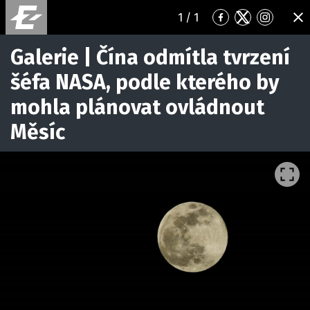
1
/ 1
Přejít
Přejít
Přejít
ZA
na
na
na
Facebook
Twitter
Instagr
Galerie | Čína odmítla tvrzení
šéfa NASA, podle kterého by
mohla plánovat ovládnout
Měsíc