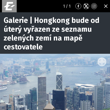
1
/ 1
Přejít
Přejít
Přejít
ZA
na
na
na
Facebook
Twitter
Instagr
Galerie | Hongkong bude od
úterý vyřazen ze seznamu
zelených zemí na mapě
cestovatele