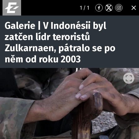
1
/ 1
Přejít
Přejít
Přejít
ZA
na
na
na
Facebook
Twitter
Instagr
Galerie | V Indonésii byl
zatčen lídr teroristů
Zulkarnaen, pátralo se po
něm od roku 2003