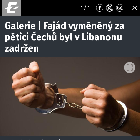
1
/ 1
Přejít
Přejít
Přejít
ZA
na
na
na
Facebook
Twitter
Instagr
Galerie | Fajád vyměněný za
pětici Čechů byl v Libanonu
zadržen