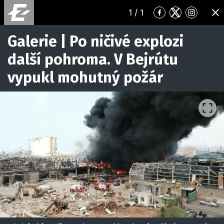
1
/ 1
Přejít
Přejít
Přejít
ZA
na
na
na
Facebook
Twitter
Instagr
Galerie | Po ničivé explozi
další pohroma. V Bejrútu
vypukl mohutný požár