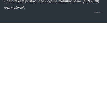
V bejrútském přístavu dnes vypukl mohutný požár. (10.9.2020)
Foto: Profimedia