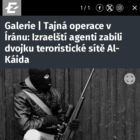
1
/ 1
Přejít
Přejít
Přejít
ZA
na
na
na
Facebook
Twitter
Instagr
Galerie | Tajná operace v
Íránu: Izraelští agenti zabili
dvojku teroristické sítě Al-
Káida