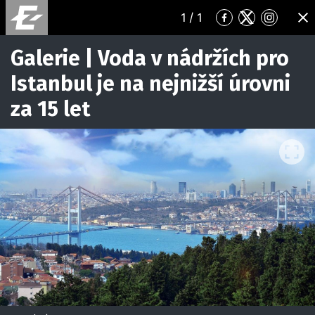
1
/ 1
Přejít
Přejít
Přejít
ZA
na
na
na
Facebook
Twitter
Instagr
Galerie | Voda v nádržích pro
Istanbul je na nejnižší úrovni
za 15 let