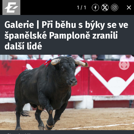
1
/ 1
Přejít
Přejít
Přejít
ZA
na
na
na
Facebook
Twitter
Instagr
Galerie | Při běhu s býky se ve
španělské Pamploně zranili
další lidé