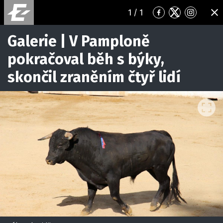
1
/ 1
Přejít
Přejít
Přejít
ZA
na
na
na
Facebook
Twitter
Instagr
Galerie | V Pamploně
pokračoval běh s býky,
skončil zraněním čtyř lidí