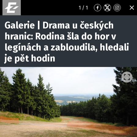
1
/ 1
Přejít
Přejít
Přejít
ZA
na
na
na
Facebook
Twitter
Instagr
Galerie | Drama u českých
hranic: Rodina šla do hor v
legínách a zabloudila, hledali
je pět hodin