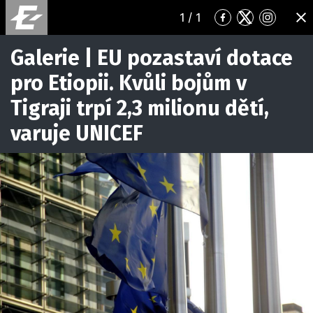
1
/ 1
Přejít
Přejít
Přejít
ZA
na
na
na
Facebook
Twitter
Instagr
Galerie | EU pozastaví dotace
pro Etiopii. Kvůli bojům v
Tigraji trpí 2,3 milionu dětí,
varuje UNICEF