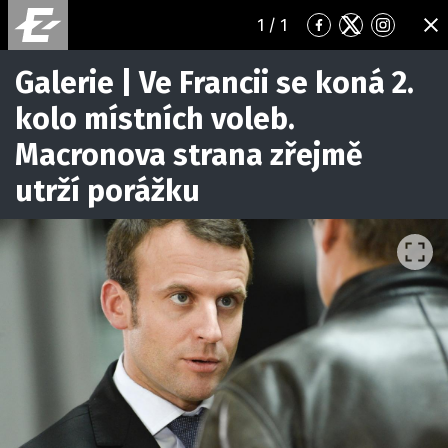
1
/ 1
Přejít
Přejít
Přejít
ZA
na
na
na
Facebook
Twitter
Instagr
Galerie | Ve Francii se koná 2.
kolo místních voleb.
Macronova strana zřejmě
utrží porážku