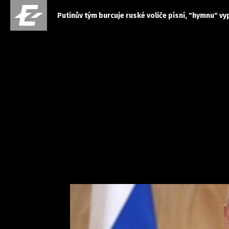
Putinův tým burcuje ruské voliče písní, "hymnu" vy