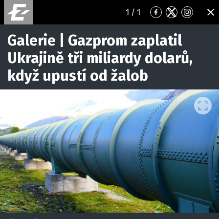
1
/ 1
Přejít
Přejít
Přejít
ZA
na
na
na
Facebook
Twitter
Instagr
Galerie | Gazprom zaplatil
Ukrajině tři miliardy dolarů,
když upustí od žalob