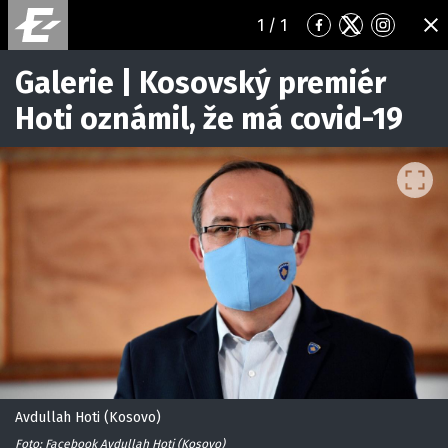
1
/ 1
Přejít
Přejít
Přejít
ZA
na
na
na
Facebook
Twitter
Instagr
Galerie | Kosovský premiér
Hoti oznámil, že má covid-19
Avdullah Hoti (Kosovo)
Foto: Facebook Avdullah Hoti (Kosovo)