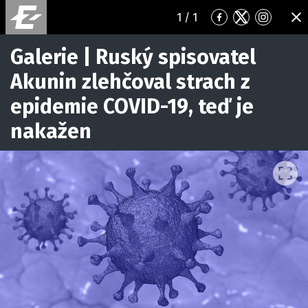
1
/ 1
Přejít
Přejít
Přejít
ZA
na
na
na
Facebook
Twitter
Instagr
Galerie | Ruský spisovatel
Akunin zlehčoval strach z
epidemie COVID-19, teď je
nakažen