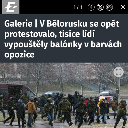
1
/ 1
Přejít
Přejít
Přejít
ZA
na
na
na
Facebook
Twitter
Instagr
Galerie | V Bělorusku se opět
protestovalo, tisíce lidí
vypouštěly balónky v barvách
opozice