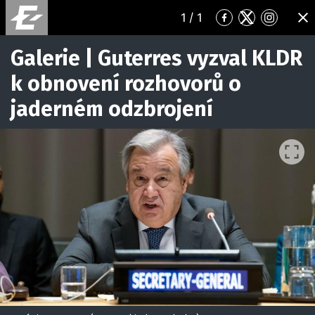
1
/ 1
Přejít
Přejít
Přejít
ZA
na
na
na
Facebook
Twitter
Instagr
Galerie | Guterres vyzval KLDR
k obnovení rozhovorů o
jaderném odzbrojení