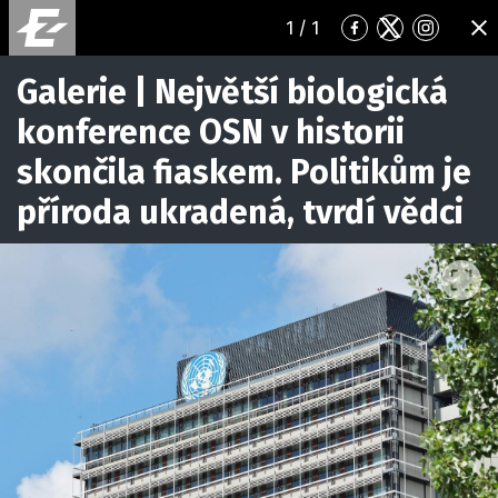
1
/ 1
Přejít
Přejít
Přejít
ZA
na
na
na
Facebook
Twitter
Instagr
Galerie | Největší biologická
konference OSN v historii
skončila fiaskem. Politikům je
příroda ukradená, tvrdí vědci