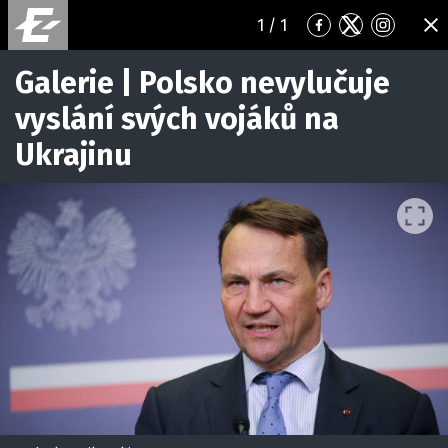
1
/ 1
Přejít
Přejít
Přejít
ZA
na
na
na
Facebook
Twitter
Instagr
Galerie | Polsko nevylučuje
vyslání svých vojáků na
Ukrajinu