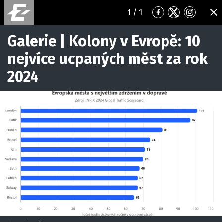
1
/ 1
Přejít
Přejít
Přejít
ZA
na
na
na
Facebook
Twitter
Instagr
Galerie | Kolony v Evropě: 10
nejvíce ucpaných měst za rok
2024