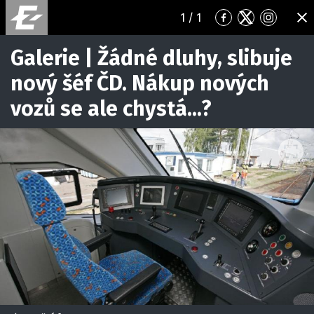
1
/ 1
Přejít
Přejít
Přejít
ZA
na
na
na
Facebook
Twitter
Instagr
Galerie | Žádné dluhy, slibuje
nový šéf ČD. Nákup nových
vozů se ale chystá...?